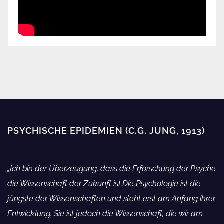
zum Schutz der Kollektivinteressen der
Verbraucher und zur Aufhebung der Richtlinie
Zuckerberg über Zensur
2009/22/EG sowie zur Änderung des
Kapitalanleger-Musterverfahrensgesetzes
(Verbandsklagenrichtlinienumsetzungsgesetz) vom
Hydrogel in der Neurowissenschaft
08.10.2023 (
BGBl. I Nr. 272
), in Kraft getreten am
13.10.2023
Gesetzesbegründung verfügbar
Luciferase in der Neurowissenschaft
Kybernetische Kriesenoptimierung
Dr. Carrie Madej
Prof. Dr. Arne Burkhardt
PSYCHISCHE EPIDEMIEN (C.G. JUNG, 1913)
Dr. Robert W. Malone: Massenpsychose
„Ich bin der Überzeugung, dass die Erforschung der Psyche
Medikamentenverabreichung über Mik
die Wissenschaft der Zukunft ist.Die Psychologie ist die
Zurückgezogene Publikation: „Corona 
jüngste der Wissenschaften und steht erst am Anfang ihrer
Entwicklung. Sie ist jedoch die Wissenschaft, die wir am
beeinträchtig DNA Reparatur-mechani