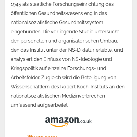
Wer ist Bill Gates?
1945 als staatliche Forschungseinrichtung des
öffentlichen Gesundheitswesens eng in das
Merkel zur vermeintlichen deutschen 
nationalsozialistische Gesundheitssystem
Corona Propaganda: Ein Verbrechen ge
eingebunden. Die vorliegende Studie untersucht
den personellen und organisatorischen Umbau,
Menschheit
den das Institut unter der NS-Diktatur erlebte, und
Massenpsychologie
analysiert den Einfluss von NS-Ideologie und
Kriegspolitik auf einzelne Forschungs- und
Warum schweigen die Lämmer? (Prof. 
Arbeitsfelder. Zugleich wird die Beteiligung von
Prof. Erich Fromm: Ungehorsam als mor
Wissenschaftlern des Robert Koch-Instituts an den
nationalsozialistischen Medizinverbrechen
Pflicht
umfassend aufgearbeitet.
Finanzielle Machtelite
Wo kommt der Terminus „Verschwörun