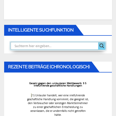
Wurmartige Mizellen
Persönlichkeitspsychologie: Dunkle Tria
Triade
INTELLIGENTE SUCHFUNKTION
Rechtsauffassung zur Maskenpflicht
Gerichtsurteil (AG Weimer): Maskenpfli
Tests an Schulen untersagt
REZENTE BEITRÄGE (CHRONOLOGISCH)
Konformität und Gruppenzwang
Gesetz gegen den unlauteren Wettbewerb: § 5
Das Robert Koch-Institut im Nationals
Irreführende geschäftliche Handlungen
(1)
Unlauter handelt, wer eine irreführende
Prof. Noam Chomsky – University of Wi
geschäftliche Handlung vornimmt, die geeignet ist,
den Verbraucher oder sonstigen Marktteilnehmer
zu einer geschäftlichen Entscheidung zu
(1989): Das Propagandamodell
veranlassen, die er andernfalls nicht getroffen
hätte.