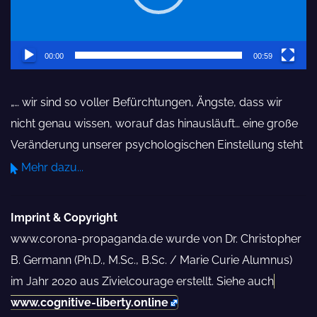
Interview mit Nobelpreisträger und PCR
Kary Mullis
00:00
00:59
Aldous Huxley: Die ultimative Revolutio
„… wir sind so voller Befürchtungen, Ängste, dass wir
Neurowaffen und „Gehirn-hacking“
nicht genau wissen, worauf das hinausläuft… eine große
Veränderung unserer psychologischen Einstellung steht
Eine Warnung an Ärzte in Kalifornien – 
unmittelbar bevor, das ist sicher… denn wir brauchen
Mehr dazu...
Verbreitung von COVID-Fehlinformatio
mehr Verständnis der menschlichen Natur, denn … die
einzige wirkliche Gefahr, die existiert, ist der Mensch
Ihre Zulassung kosten
Imprint & Copyright
selbst … und wir wissen nichts über den Menschen –
www.corona-propaganda.de wurde von Dr. Christopher
Prof. Erich Fromm: Der autoritäre Karak
seine Psyche sollte studiert werden, denn wir sind der
B. Germann (Ph.D., M.Sc., B.Sc. / Marie Curie Alumnus)
Ursprung allen kommenden Übels…“
Richterliche Fortbildung zum Thema: „
im Jahr 2020 aus Zivielcourage erstellt. Siehe auch
― C.G. Jung
www.cognitive-liberty.online
und Coronaleugner, Verschwörungstheo