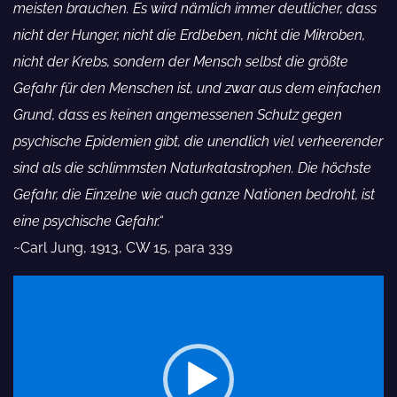
meisten brauchen. Es wird nämlich immer deutlicher, dass
ARTE Doku: Bill Gates und das „Genlabo
nicht der Hunger, nicht die Erdbeben, nicht die Mikroben,
nicht der Krebs, sondern der Mensch selbst die größte
Historie der Eugenik
Gefahr für den Menschen ist, und zwar aus dem einfachen
Rudolf Steiner zur „Impfung“
Grund, dass es keinen angemessenen Schutz gegen
psychische Epidemien gibt, die unendlich viel verheerender
Definition von Gegenpropaganda
sind als die schlimmsten Naturkatastrophen. Die höchste
Buch: Massenpanik und soziale Bindung
Gefahr, die Einzelne wie auch ganze Nationen bedroht, ist
eine psychische Gefahr.“
Dynamik menschlichen Verhaltens
~Carl Jung, 1913, CW 15, para 339
Bevölkerungsreduktion (Doku)
Video-
Relevante Patente
Player
Sir Julian Sorell Huxley: Von der UNES
Zweck und ihrer Philosophie