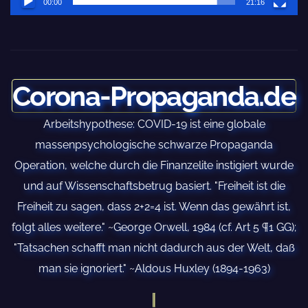
00:00
21:16
Schweinegrippe von 1976 (in memoria
Meta-analyse der John Hopkins Univers
konkludiert das Lockdowns mehr schad
Corona-Propaganda.de
nutzen
Arbeitshypothese: COVID-19 ist eine globale
massenpsychologische schwarze Propaganda
Wissenschaftler aus Harvard und John
Operation, welche durch die Finanzelite instigiert wurde
argumentieren, dass Booster weit meh
und auf Wissenschaftsbetrug basiert. "Freiheit ist die
Freiheit zu sagen, dass 2+2=4 ist. Wenn das gewährt ist,
nutzen
folgt alles weitere." ~George Orwell, 1984 (cf. Art 5 ¶1 GG);
Schutzgesetz für amerikanische
"Tatsachen schafft man nicht dadurch aus der Welt, daß
man sie ignoriert." ~Aldous Huxley (1894-1963)
Dienstangehörige/Den-Haag-Invasions
Pfizer FOIA Release – Kumulative Analy