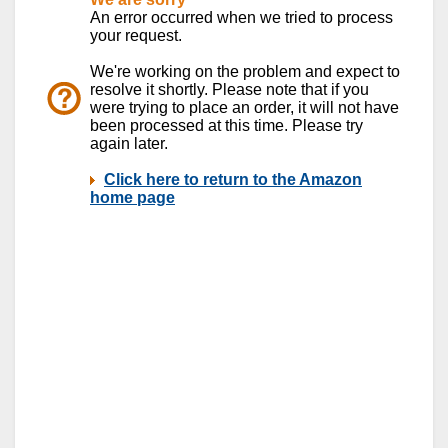
her?
Verratstrauma Theorie
mRNA „Impfstoff“ ist keine Impfstoff s
genetische Manipulation
Kognitive Psychologie der Überzeugun
Psychologie der Massen (Gustave Le Bo
Prof. Schachtschneider: Organklage ge
(Corona) EU-Verschuldung
Berthold Brecht Zitate
Utilitarismus versus Deontologie (Kan