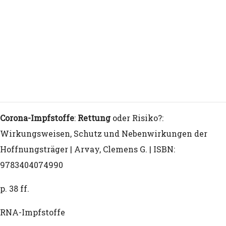
Schweinegrippe von 1976 (in memoria
Meta-analyse der John Hopkins Univers
konkludiert das Lockdowns mehr schad
nutzen
Wissenschaftler aus Harvard und John
Corona-Impfstoffe
:
Rettung
oder Risiko?:
argumentieren, dass Booster weit meh
Wirkungsweisen, Schutz und Nebenwirkungen der
Hoffnungsträger | Arvay, Clemens G. | ISBN:
nutzen
9783404074990
Schutzgesetz für amerikanische
p. 38 ff.
Dienstangehörige/Den-Haag-Invasions
RNA-Impfstoffe
Pfizer FOIA Release – Kumulative Analy