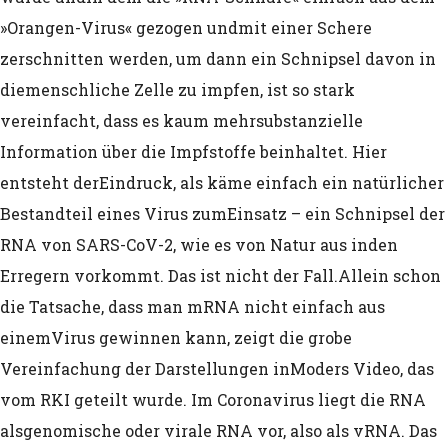
Gesamtmortalität in Deutschland wäh
»Orangen-Virus« gezogen und
mit einer Schere
SARS-CoV-2-Ära
zerschnitten werden, um dann ein Schnipsel davon in
die
menschliche Zelle zu impfen, ist so stark
Nobelpreisträger Sir Betrand Russel üb
vereinfacht, dass es kaum mehr
substanzielle
wissenschaftliche Methoden zur
Information über die Impfstoffe beinhaltet. Hier
Bevölkerungsreduktion
entsteht der
Eindruck, als käme einfach ein natürlicher
Bestandteil eines Virus zum
Einsatz – ein Schnipsel der
Nobelpreisträger Sir Bertrand Russel:
RNA von SARS-CoV-2, wie es von Natur aus in
den
Wissenschaftliches Management der Ge
Erregern vorkommt. Das ist nicht der Fall.
Allein schon
die Tatsache, dass man mRNA nicht einfach aus
Nature Publikation: „Die Ergebnisse le
einem
Virus gewinnen kann, zeigt die grobe
dass SARS-CoV-2-mRNA-Impfstoffe rou
Vereinfachung der Darstellungen in
Moders Video, das
vom RKI geteilt wurde. Im Coronavirus liegt die RNA
zu 30 Tage nach der Impfung persistie
als
genomische oder virale RNA vor, also als vRNA. Das