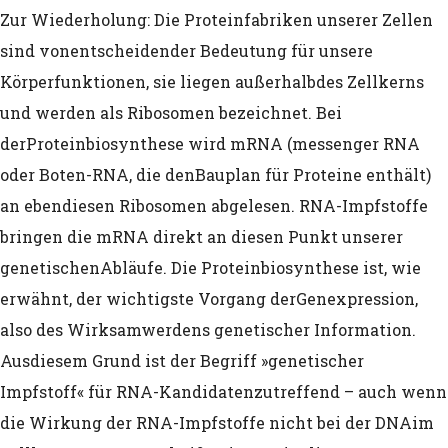
Zur Wiederholung: Die Proteinfabriken unserer Zellen
Hunderten von bekannten unerwünsc
sind von
entscheidender Bedeutung für unsere
Körperfunktionen, sie liegen außerhalb
des Zellkerns
Ereignissen für die Pfizer CoV-2 Injekti
und werden als Ribosomen bezeichnet. Bei
Warum COVID-Ärzte nach dem Nürnber
der
Proteinbiosynthese wird mRNA (messenger RNA
angeklagt werden können
oder Boten-RNA, die den
Bauplan für Proteine enthält)
an ebendiesen Ribosomen abgelesen. RNA-
Impfstoffe
(Verfassungswidrige) Zensur der sozia
bringen die mRNA direkt an diesen Punkt unserer
durch Regierung/Geheimdienste
genetischen
Abläufe. Die Proteinbiosynthese ist, wie
erwähnt, der wichtigste Vorgang der
Genexpression,
Dr. Rainer Funk – International Psychoa
also des Wirksamwerdens genetischer Information.
University (IPU): Der autoritäre Sozial
Aus
diesem Grund ist der Begriff »genetischer
Impfstoff« für RNA-Kandidaten
zutreffend – auch wenn
Fromm
die Wirkung der RNA-Impfstoffe nicht bei der DNA
im
Das „Fact Check Team“ von Reuters k