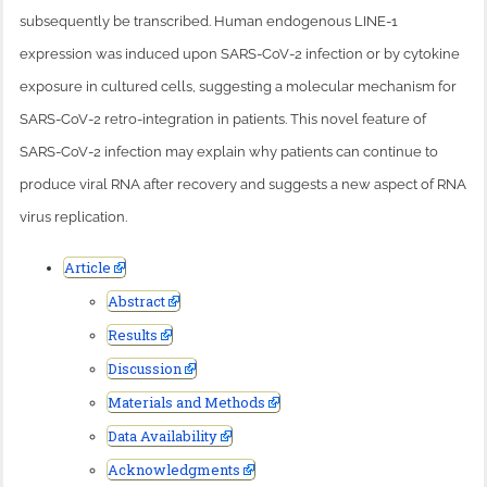
Mullis versus Fauci
subsequently be transcribed. Human endogenous LINE-1
expression was induced upon SARS-CoV-2 infection or by cytokine
Psychiatrie und die dunkle Seite: Euge
exposure in cultured cells, suggesting a molecular mechanism for
nationalsozialistische und sowjetische 
SARS-CoV-2 retro-integration in patients. This novel feature of
SARS-CoV-2 infection may explain why patients can continue to
Home
produce viral RNA after recovery and suggests a new aspect of RNA
Beitrags Übersicht
virus replication.
Etymologie des Terminus „Pandemie“
Article
Abstract
Speicherung von medizinischen Infor
Results
unter der Hautoberfläche
Discussion
Materials and Methods
Genetische Manipulation und Patentrec
Data Availability
extrem wichtige Frage!
Acknowledgments