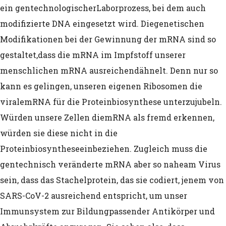
(Wikipedia)
ein gentechnologischer
Laborprozess, bei dem auch
modifizierte DNA eingesetzt wird. Die
genetischen
Gesund sein an verrückten Orten (das
Modifikationen bei der Gewinnung der mRNA sind so
Experiment, 1972)
gestaltet,
dass die mRNA im Impfstoff unserer
menschlichen mRNA ausreichend
ähnelt. Denn nur so
Dietrich Bonhoeffers Theorie der Dum
kann es gelingen, unseren eigenen Ribosomen die
§ 2 Allgemeine ärztliche Berufspflicht
virale
mRNA für die Proteinbiosynthese unterzujubeln.
Nachweis von DNA-Fragmenten in COVI
Würden unsere Zellen die
mRNA als fremd erkennen,
würden sie diese nicht in die
Impfstoffen in Kanada: Eine Analyse de
Proteinbiosynthese
einbeziehen. Zugleich muss die
DNA und deren Auswirkungen auf die
gentechnisch veränderte mRNA aber so nahe
am Virus
sein, dass das Stachelprotein, das sie codiert, jenem von
Impfstoffsicherheit
SARS-
CoV-2 ausreichend entspricht, um unser
Gesetz gegen den unlauteren Wettbewe
Immunsystem zur Bildung
passender Antikörper und