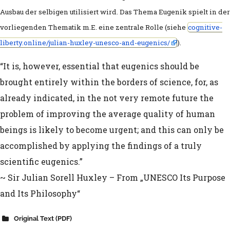
Wurmartige Mizellen
Ausbau der selbigen utilisiert wird. Das Thema Eugenik spielt in der
vorliegenden Thematik m.E. eine zentrale Rolle (siehe
cognitive-
Persönlichkeitspsychologie: Dunkle Tria
liberty.online/julian-huxley-unesco-and-eugenics/
).
Triade
“It is, however, essential that eugenics should be
Rechtsauffassung zur Maskenpflicht
brought entirely within the borders of science, for, as
already indicated, in the not very remote future the
Gerichtsurteil (AG Weimer): Maskenpfli
problem of improving the average quality of human
Tests an Schulen untersagt
beings is likely to become urgent; and this can only be
accomplished by applying the findings of a truly
Konformität und Gruppenzwang
scientific eugenics.”
Das Robert Koch-Institut im Nationals
~ Sir Julian Sorell Huxley – From „UNESCO Its Purpose
Prof. Noam Chomsky – University of Wi
and Its Philosophy“
(1989): Das Propagandamodell
Original Text (PDF)