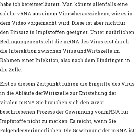
Herzen nachgewiesen werden können.
habe ich bereits
erläutert. Man könnte allenfalls eine
solche vRNA aus einem Virus
»herausziehen«, wie es in
Multifokale nekrotisierende Enzephalit
dem Video vorgemacht wird. Diese ist aber nicht
für
Myokarditis nach BNT162b2 mRNA-Imp
den Einsatz in Impfstoffen geeignet. Unter natürlichen
Bedingungen
entsteht die mRNA des Virus erst durch
COVID-19 (Übersetzt)
die Interaktion zwischen Virus und
Wirtszelle im
Brandolinis Gesetz: Asymmertie der A
Rahmen einer Infektion, also nach dem Eindringen in
Gish-Galopp Methode des Debattieren
die Zelle.
Chewbacca-Verteidigung
Erst zu diesem Zeitpunkt führen die Eingriffe des Virus
in die Abläufe der
Wirtszelle zur Entstehung der
Filibuster Taktik
viralen mRNA.
Sie brauchen sich den zuvor
Derailment als Diskussionsstrategie
beschriebenen Prozess der Gewinnung von
mRNA für
Impfstoffe nicht zu merken. Es reicht, wenn Sie
Techniken der Propaganda und Manipu
Folgendes
verinnerlichen: Die Gewinnung der mRNA ist