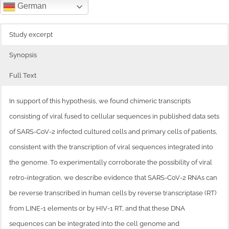
German
Sir Graham Wilson: The Hazards of Imm
(1967)
Study excerpt
Relatierte Studien
Synopsis
Full Text
Sir Bertrand Russel: The impact of scie
society
In support of this hypothesis, we found chimeric transcripts
consisting of viral fused to cellular sequences in published data sets
Netzwerkanalyse Corona Komplex
of SARS-CoV-2 infected cultured cells and primary cells of patients,
Dr. Mike Yeadon
consistent with the transcription of viral sequences integrated into
the genome. To experimentally corroborate the possibility of viral
Prof. Daniel Kahneman über die Manipu
retro-integration, we describe evidence that SARS-CoV-2 RNAs can
Denkens
be reverse transcribed in human cells by reverse transcriptase (RT)
from LINE-1 elements or by HIV-1 RT, and that these DNA
Hydrogels & Biosensors
sequences can be integrated into the cell genome and