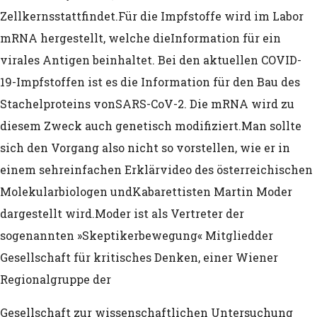
Zellkerns
stattfindet.
Für die Impfstoffe wird im Labor
Die „Gerechte Welt Hypothese“ (nach Pr
mRNA hergestellt, welche die
Information für ein
virales Antigen beinhaltet. Bei den aktuellen COVID-
Gruppeninterne Bevorzugung (in-group 
19-
Impfstoffen ist es die Information für den Bau des
Anatomie von Vorurteilen
Stachelproteins von
SARS-CoV-2. Die mRNA wird zu
Soziale Identitäts Theorie (SIT): Wir ge
diesem Zweck auch genetisch modifiziert.
Man sollte
sich den Vorgang also nicht so vorstellen, wie er in
anderen
einem sehr
einfachen Erklärvideo des österreichischen
Reaktanz Theory (nach Prof. Brehm)
Molekularbiologen und
Kabarettisten Martin Moder
dargestellt wird.
Moder ist als Vertreter der
Prospect Theory (nach Prof. Kahneman
sogenannten »Skeptikerbewegung« Mitglied
der
Totalitarismus-Modelle von Friedrich/B
Gesellschaft für kritisches Denken, einer Wiener
Regionalgruppe der
Popper
Gesellschaft zur wissenschaftlichen Untersuchung