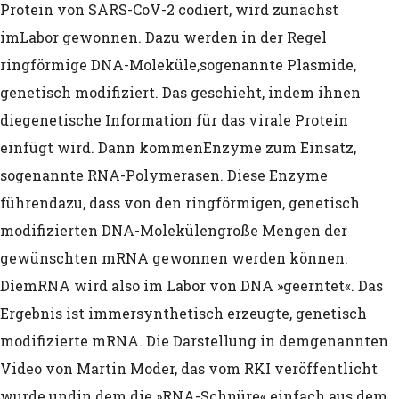
(Verantwortungsdiffusion/diffusion of r
Protein von SARS-CoV-2 codiert, wird zunächst
im
Labor gewonnen. Dazu werden in der Regel
Thomas-Theorem (Soziologie)
ringförmige DNA-Moleküle,
sogenannte Plasmide,
Kakistokratie
genetisch modifiziert. Das geschieht, indem ihnen
die
genetische Information für das virale Protein
Folie à plusieurs (Induzierte wahnhafte
einfügt wird. Dann kommen
Enzyme zum Einsatz,
Störung/Wahnsinn mehrerer)
sogenannte RNA-Polymerasen. Diese Enzyme
Henry T. Conserva und seine Klassifizi
führen
dazu, dass von den ringförmigen, genetisch
modifizierten DNA-Molekülen
große Mengen der
Propagandatechniken
gewünschten mRNA gewonnen werden können.
Neuartige mRNA Gentherapien: Goethe
Die
mRNA wird also im Labor von DNA »geerntet«. Das
Ergebnis ist immer
synthetisch erzeugte, genetisch
Zauberlehrling (1797)
modifizierte mRNA. Die Darstellung in dem
genannten
Berichte über Todesfälle sind eine Übe
Video von Martin Moder, das vom RKI veröffentlicht
wurde und
in dem die »RNA-Schnüre« einfach aus dem