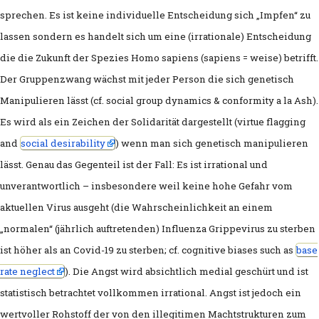
her?
sprechen. Es ist keine individuelle Entscheidung sich „Impfen“ zu
lassen sondern es handelt sich um eine (irrationale) Entscheidung
Verratstrauma Theorie
die die Zukunft der Spezies Homo sapiens (sapiens = weise) betrifft.
mRNA „Impfstoff“ ist keine Impfstoff s
Der Gruppenzwang wächst mit jeder Person die sich genetisch
Manipulieren lässt (cf. social group dynamics & conformity a la Ash).
genetische Manipulation
Es wird als ein Zeichen der Solidarität dargestellt (virtue flagging
Kognitive Psychologie der Überzeugun
and
social desirability
) wenn man sich genetisch manipulieren
lässt. Genau das Gegenteil ist der Fall: Es ist irrational und
Psychologie der Massen (Gustave Le Bo
unverantwortlich – insbesondere weil keine hohe Gefahr vom
Prof. Schachtschneider: Organklage ge
aktuellen Virus ausgeht (die Wahrscheinlichkeit an einem
„normalen“ (jährlich auftretenden) Influenza Grippevirus zu sterben
(Corona) EU-Verschuldung
ist höher als an Covid-19 zu sterben; cf. cognitive biases such as
base
Berthold Brecht Zitate
rate neglect
). Die Angst wird absichtlich medial geschürt und ist
statistisch betrachtet vollkommen irrational. Angst ist jedoch ein
Utilitarismus versus Deontologie (Kan
wertvoller Rohstoff der von den illegitimen Machtstrukturen zum