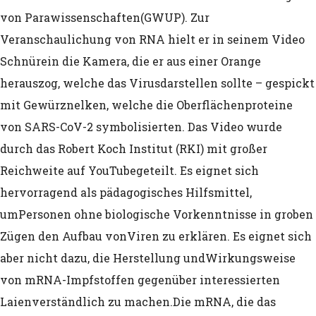
Das reduktionistische Transhumanism
von Parawissenschaften
(GWUP). Zur
(H+)
Veranschaulichung von RNA hielt er in seinem Video
Schnüre
in die Kamera, die er aus einer Orange
Mooresches Gesetz (Exponentielle tech
herauszog, welche das Virus
darstellen sollte – gespickt
Evolution)
mit Gewürznelken, welche die
Oberflächenproteine
Reverse Psychology
von SARS-CoV-2 symbolisierten. Das Video wurde
durch das Robert Koch Institut (RKI) mit großer
Radikale Virologie (ein etymologisches
Reichweite auf YouTube
geteilt. Es eignet sich
Transhumanismus, Gehirn-Computer Sc
hervorragend als pädagogisches Hilfsmittel,
um
Personen ohne biologische Vorkenntnisse in groben
und gesteuerte Evolution
Zügen den Aufbau von
Viren zu erklären. Es eignet sich
Die Kleine Welt Hypothese (Milgram, 19
aber nicht dazu, die Herstellung und
Wirkungsweise
von mRNA-Impfstoffen gegenüber interessierten
Der Bystander Effekt
Laien
verständlich zu machen.
Die mRNA, die das