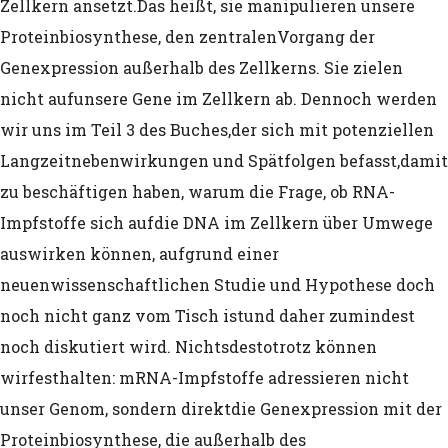
Zellkern ansetzt.
Das heißt, sie manipulieren unsere
Proteinbiosynthese, den zentralen
Vorgang der
Schluss: Der Impfstoff COVID-19 von Jo
Genexpression außerhalb des Zellkerns. Sie zielen
Johnson wurde 1985 unter Verwendung
nicht auf
unsere Gene im Zellkern ab. Dennoch werden
hergestellt, die von einem abgetriebe
wir uns im Teil 3 des Buches,
der sich mit potenziellen
Langzeitnebenwirkungen und Spätfolgen befasst,
damit
stammen
zu beschäftigen haben, warum die Frage, ob RNA-
Demozid: Vorsätzliche Massentötungen
Impfstoffe sich auf
die DNA im Zellkern über Umwege
auswirken können, aufgrund einer
Regierung
neuen
wissenschaftlichen Studie und Hypothese doch
Immunization Via Mosquito Bite With R
noch nicht ganz vom Tisch ist
und daher zumindest
noch diskutiert wird. Nichtsdestotrotz können
attenuated Sporozoites (IMRAS)
wir
festhalten: mRNA-Impfstoffe adressieren nicht
Masken und CO2 (Hyperkapnie)
unser Genom, sondern direkt
die Genexpression mit der
Proteinbiosynthese, die außerhalb des
Erlernte Hilflosigkeit (nach Prof. Selig