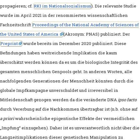
Wer ist Bill Gates?
propagieren; cf.
RKI im Nationalsozialismus
). Die relevante Studie
wurde im April 2021 in der renommierten wissenschaftlichen
Merkel zur vermeintlichen deutschen 
Fachzeitschrift
Proceedings of the National Academy of Sciences of
Corona Propaganda: Ein Verbrechen ge
the United States of America
(Akronym: PNAS) publiziert. Der
Preprint
wurde bereits im December 2020 publiziert. Diese
Menschheit
Befindungen haben weitreichende Implikation die kaum
Massenpsychologie
überschätzt werden können da es um die biologische Integrität des
gesamten menschlichen Genpools geht. In anderen Worten, alle
Warum schweigen die Lämmer? (Prof. 
nachfolgenden Generationen der Menschheit könnten durch die
Prof. Erich Fromm: Ungehorsam als mor
globale Impfkampagne unverschuldet und irreversibel in
Mitleidenschaft gezogen werden da die veränderte DNA
ipso facto
Pflicht
durch Vererbung auf die Nachkommen übertragbar ist (n.b. ohne auf
Finanzielle Machtelite
a priori
wahrscheinliche epigentische Effekte der vermeidlichen
„Impfung“ einzugehen). Daher ist es unverantwortlich nicht über die
Wo kommt der Terminus „Verschwörun
Langzeitimplikationen dieser genetischen Manipulation zu