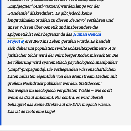
Wissenschaft steht auf
„Impfgegner“ (Anti-vaxxers)wurden lange vor der
„Pandemie“ diskreditiert. Es gibt jedoch keine
Corona Ausschuss (Kontrollierte Oposit
longitudinalen Studien zu diesen ‚de novo‘ Verfahren und
unser Wissen über Genetik und insbesondere die
US Vollspektrum-Dominanz
Epigenetik ist sehr begrenzt da das
Human Genom
Project
erst 1990 ins Leben gerufen wurde. Es handelt
Infektions“schutzgesetz“ § 21 – Impfst
sich daher um populationsweite Echtzeitexperimente. Aus
juritischer Sicht wird der Nürnberger Kodex missachtet. Die
Graphene neuroscience literature
Bevölkerung wird systematisch psychologisch manipuliert
(„Impf“-propaganda). Die vorliegenden wissenschaftlichen
Prof. Mausfeld: Gesundheit nur Vorwan
Daten müssten eigentlich von den Mainstream Medien mit
großem Nachdruck publiziert werden. Stattdessen:
Aphorismen, Analogien & Metaphern
Schweigen im ideologisch vergifteten Walde – wie so oft
Dr. Suzanne Humphries: Die Impf-Illusi
wenn es drauf ankommt.
Per contra
, es wird überall
behauptet das keine Effekte auf die DNA möglich wären.
Dr. Klaus Hartmann: Wie sicher sind Im
Das ist
de facto
eine Lüge!
(Vortrag aus dem Jahr 2018)