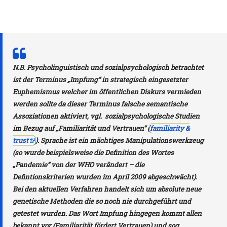
Prävalenzfehler (base rate neglect)
Corona PLANdemie
Offener Brief von Prof. Bhakdi an Merke
N.B. Psycholinguistisch und sozialpsychologisch betrachtet
Maskenbefreiung
ist der Terminus „Impfung“ in strategisch eingesetzter
Euphemismus welcher im öffentlichen Diskurs vermieden
Ansicht im Vollbildmodus
Unbekannte metallische Nanopartikel 
werden sollte da dieser Terminus falsche semantische
Assoziationen aktiviert, vgl. sozialpsychologische Studien
Impfstoffen
www.DeepL.com/Translator
im Bezug auf „Familiarität und Vertrauen“ (
familiarity &
trust
). Sprache ist ein mächtiges Manipulationswerkzeug
Der „Nasenbohrtest“
(so wurde beispielsweise die Definition des Wortes
„Pandemie“ von der WHO verändert – die
Digitale DNA
Defintionskriterien wurden im April 2009 abgeschwächt).
Bei den aktuellen Verfahren handelt sich um absolute neue
Was passiert mit den DNA Daten?
genetische Methoden die so noch nie durchgeführt und
Hacking DNA
getestet wurden. Das Wort Impfung hingegen kommt allen
bekannt vor (Familiarität fördert Vertrauen) und sog.